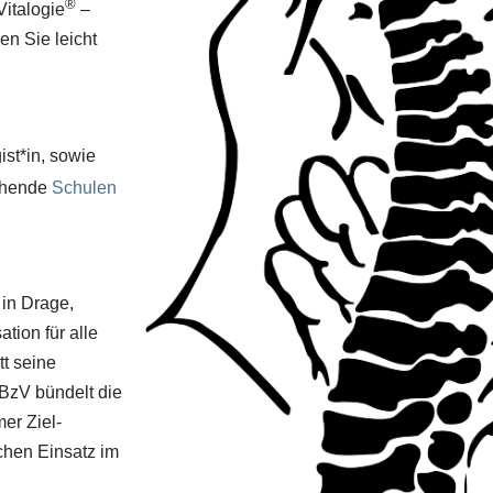
®
Vitalogie
–
en Sie leicht
ist*in, sowie
chende
Schulen
z in Drage,
tion für alle
tt seine
 BzV bündelt die
er Ziel-
ichen Einsatz im